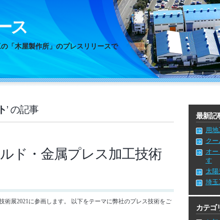
ース
工の「木屋製作所」のプレスリリースで
ト
’ の記事
最新記
用地
クー
ルド・金属プレス加工技術
オー
す
太陽
埼玉
ス加工技術展2021に参画します。 以下をテーマに弊社のプレス技術をご
カテゴ