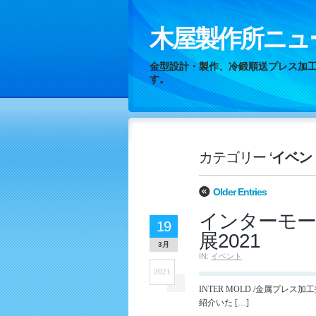
木屋製作所ニュ
金型設計・製作、冷鍛順送プレス加
す。
カテゴリー ‘
イベン
Older Entries
インターモー
19
展2021
3月
IN:
イベント
2021
INTER MOLD /金属プレ
紹介いた […]