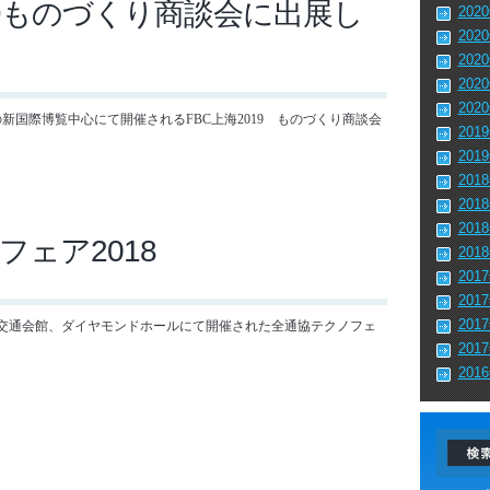
19ものづくり商談会に出展し
202
202
202
202
202
上海の新国際博覧中心にて開催されるFBC上海2019 ものづくり商談会
201
201
201
201
201
フェア2018
201
201
201
201
、東京交通会館、ダイヤモンドホールにて開催された全通協テクノフェ
201
201