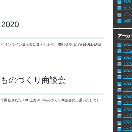
お知
イベ
プレ
新聞
 2020
アーカ
202
ールド)オンライン展示会に参画します。 弊社金型(KIYA MOLD)の設
202
202
202
202
202
19ものづくり商談会
202
202
202
上海にて開催された FBC上海2019ものづくり商談会に出展いたしまし
202
202
202
202
202