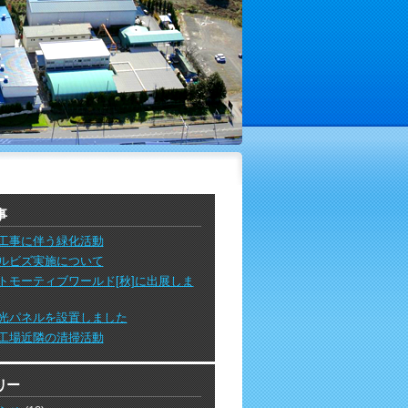
事
工事に伴う緑化活動
ルビズ実施について
トモーティブワールド[秋]に出展しま
光パネルを設置しました
工場近隣の清掃活動
リー